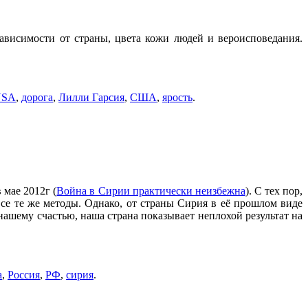
ависимости от страны, цвета кожи людей и вероисповедания.
USA
,
дорога
,
Лилли Гарсия
,
США
,
ярость
.
 мае 2012г (
Война в Сирии практически неизбежна
). С тех пор,
все те же методы. Однако, от страны Сирия в её прошлом виде
нашему счастью, наша страна показывает неплохой результат на
а
,
Россия
,
РФ
,
сирия
.