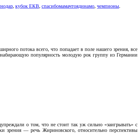
снодар
,
кубок ЕКВ
,
спасибомамачтоядинамо
,
чемпионы
.
рного потока всего, что попадает в поле нашего зрения, все
ко набирающую популярность молодую рок группу из Германии
преждали о том, что не стоит так уж сильно «заигрывать» с
ки зрения — речь Жириновского, относительно перспективы