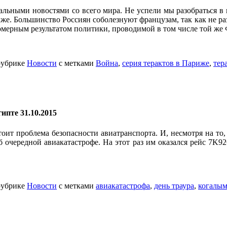
чальными новостями со всего мира. Не успели мы разобраться в
иже. Большинство Россиян соболезнуют французам, так как не р
номерным результатом политики, проводимой в том числе той ж
рубрике
Новости
с метками
Война
,
серия терактов в Париже
,
тер
ипте 31.10.2015
стоит проблема безопасности авиатранспорта. И, несмотря на то,
б очередной авиакатастрофе. На этот раз им оказался рейс 7K
рубрике
Новости
с метками
авиакатастрофа
,
день траура
,
когалым