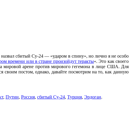
назвал сбитый Су-24 — «ударом в спину», но лично я не особо
ором времени или в стране произойдут теракты
«. Это как своего
 на мировой арене против мирового гегемона в лице США. Для
ся своим постом, однако, давайте посмотрим на то, как данную
кт
,
Путин
,
Россия
,
сбитый Су-24
,
Турция
,
Эрдоган
.