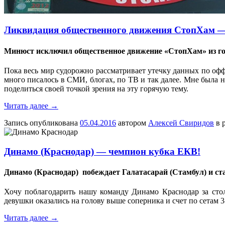
Ликвидация общественного движения СтопХам —
Минюст исключил общественное движение «СтопХам» из го
Пока весь мир судорожно рассматривает утечку данных по оф
много писалось в СМИ, блогах, по ТВ и так далее. Мне была н
поделиться своей точкой зрения на эту горячую тему.
Читать далее
→
Запись опубликована
05.04.2016
автором
Алексей Свиридов
в 
Динамо (Краснодар) — чемпион кубка ЕКВ!
Динамо (Краснодар) побеждает Галатасарай (Стамбул) и с
Хочу поблагодарить нашу команду Динамо Краснодар за сто
девушки оказались на голову выше соперника и счет по сетам
Читать далее
→