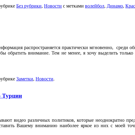
рубрике
Без рубрики
,
Новости
с метками
волейбол
,
Динамо
,
Кра
нформация распространяется практически мгновенно, среди обши
о бы обратить внимание. Тем не менее, я хочу выделить толь
рубрике
Заметки
,
Новости
.
о Турции
вают видео различных политиков, которые неоднократно преду
ставить Вашему вниманию наиболее яркое из них с моей точ