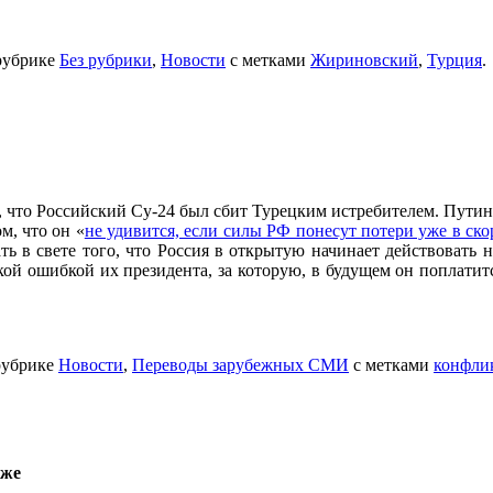
рубрике
Без рубрики
,
Новости
с метками
Жириновский
,
Турция
.
что Российский Су-24 был сбит Турецким истребителем. Путин 
м, что он «
не удивится, если силы РФ понесут потери уже в ск
ать в свете того, что Россия в открытую начинает действовать
ской ошибкой их президента, за которую, в будущем он поплатит
рубрике
Новости
,
Переводы зарубежных СМИ
с метками
конфли
иже