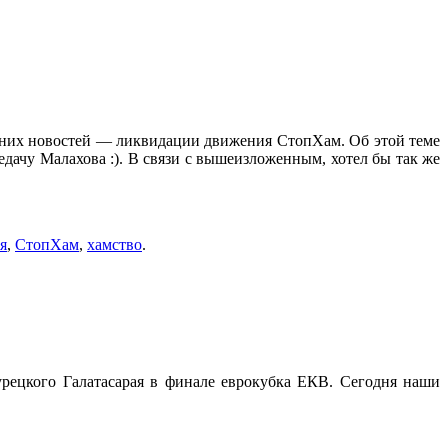
авних новостей — ликвидации движения СтопХам. Об этой теме
едачу Малахова :). В связи с вышеизложенным, хотел бы так же
я
,
СтопХам
,
хамство
.
рецкого Галатасарая в финале еврокубка ЕКВ. Сегодня наши