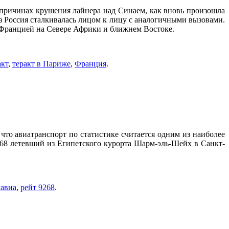
 причинах крушения лайнера над Синаем, как вновь произошла
аз Россия сталкивалась лицом к лицу с аналогичными вызовами.
е Францией на Севере Африки и ближнем Востоке.
акт
,
теракт в Париже
,
Франция
.
 что авиатранспорт по статистике считается одним из наиболее
9268 летевший из Египетского курорта Шарм-эль-Шейх в Санкт-
авиа
,
рейт 9268
.