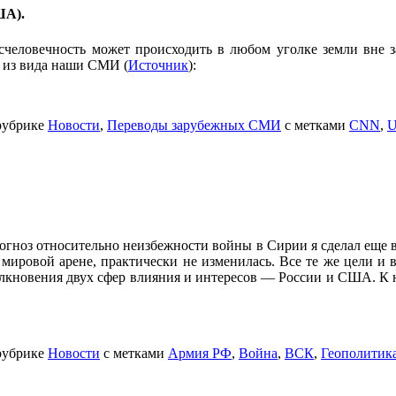
ША).
есчеловечность может происходить в любом уголке земли вне з
и из вида наши СМИ (
Источник
):
рубрике
Новости
,
Переводы зарубежных СМИ
с метками
CNN
,
огноз относительно неизбежности войны в Сирии я сделал еще в
 мировой арене, практически не изменилась. Все те же цели и 
толкновения двух сфер влияния и интересов — России и США. К 
рубрике
Новости
с метками
Армия РФ
,
Война
,
ВСК
,
Геополитик