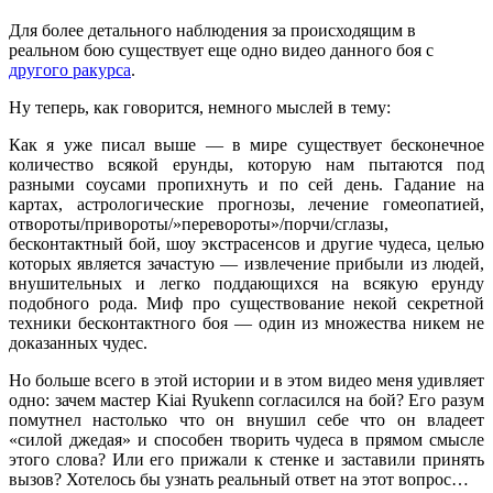
Для более детального наблюдения за происходящим в
реальном бою существует еще одно видео данного боя с
другого ракурса
.
Ну теперь, как говорится, немного мыслей в тему:
Как я уже писал выше — в мире существует бесконечное
количество всякой ерунды, которую нам пытаются под
разными соусами пропихнуть и по сей день. Гадание на
картах, астрологические прогнозы, лечение гомеопатией,
отвороты/привороты/»перевороты»/порчи/сглазы,
бесконтактный бой, шоу экстрасенсов и другие чудеса, целью
которых является зачастую — извлечение прибыли из людей,
внушительных и легко поддающихся на всякую ерунду
подобного рода. Миф про существование некой секретной
техники бесконтактного боя — один из множества никем не
доказанных чудес.
Но больше всего в этой истории и в этом видео меня удивляет
одно: зачем мастер Kiai Ryukenn согласился на бой? Его разум
помутнел настолько что он внушил себе что он владеет
«силой джедая» и способен творить чудеса в прямом смысле
этого слова? Или его прижали к стенке и заставили принять
вызов? Хотелось бы узнать реальный ответ на этот вопрос…