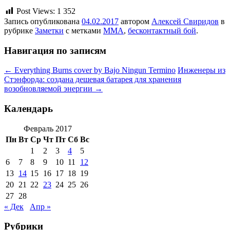
Post Views:
1 352
Запись опубликована
04.02.2017
автором
Алексей Свиридов
в
рубрике
Заметки
с метками
MMA
,
бесконтактный бой
.
Навигация по записям
←
Everything Burns cover by Bajo Ningun Termino
Инженеры из
Стэнфорда: создана дешевая батарея для хранения
возобновляемой энергии
→
Календарь
Февраль 2017
Пн
Вт
Ср
Чт
Пт
Сб
Вс
1
2
3
4
5
6
7
8
9
10
11
12
13
14
15
16
17
18
19
20
21
22
23
24
25
26
27
28
« Дек
Апр »
Рубрики