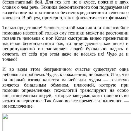
бесконтактный бой. Для тех кто не в курсе, поясню в двух
словах о чем речь. Техника бесконтактного боя подразумевает
воздействие на противника без непосредственного телесного
контакта. В общем, примерно, как в фантастических фильмах!
Только представьте! Человек «силой мысли» или «энергией» с
помощью известной только ему техники может на расстоянии
повалить человека с ног. Когда смотришь видео презентации
мастеров бесконтактного боя, то диву даешься как легко и
непринужденно он заставляет людей буквально падать и
отлетать от себя при этом даже не касаясь их! Чудо да и
только!
И во всем этом безграничном счастье существует одна
небольшая проблема. Чудес, к сожалению, не бывает. И то, что
на первый взгляд кажется магией или чудом — зачастую
является банальным обманом, иллюзией, которую при
помощи определенных технологий транслируют на особо
впечатлительных людей, которые заведомо хотят поверить во
что-то невероятное. Так было во все времена и нынешнее —
не исключение.