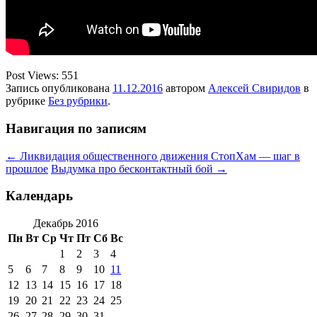
Post Views:
551
Запись опубликована
11.12.2016
автором
Алексей Свиридов
в
рубрике
Без рубрики
.
Навигация по записям
←
Ликвидация общественного движения СтопХам — шаг в
прошлое
Выдумка про бесконтактный бой
→
Календарь
Декабрь 2016
Пн
Вт
Ср
Чт
Пт
Сб
Вс
1
2
3
4
5
6
7
8
9
10
11
12
13
14
15
16
17
18
19
20
21
22
23
24
25
26
27
28
29
30
31