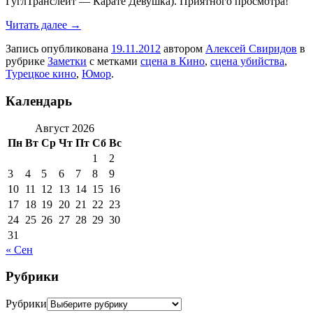
ГуглТранслейт — Карате Девушка). Приятного просмотра!
Читать далее
→
Запись опубликована
19.11.2012
автором
Алексей Свиридов
в
рубрике
Заметки
с метками
сцена в Кино
,
сцена убийства
,
Турецкое кино
,
Юмор
.
Календарь
Август 2026
Пн
Вт
Ср
Чт
Пт
Сб
Вс
1
2
3
4
5
6
7
8
9
10
11
12
13
14
15
16
17
18
19
20
21
22
23
24
25
26
27
28
29
30
31
« Сен
Рубрики
Рубрики