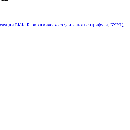
куляции БКФ
,
Блок химического усиления центрифуги
,
БХУЦ
,