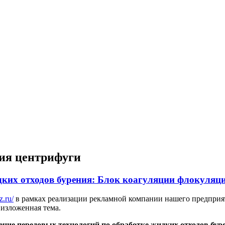
ния центрифуги
идких отходов бурения: Блок коагуляции флокуля
z.ru/
в рамках реализации рекламной компании нашего предприя
 изложенная тема.
ение передовых технологий по обработке жидких отходов бур