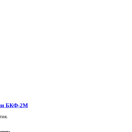
ции БКФ-2М
тия.
ения: