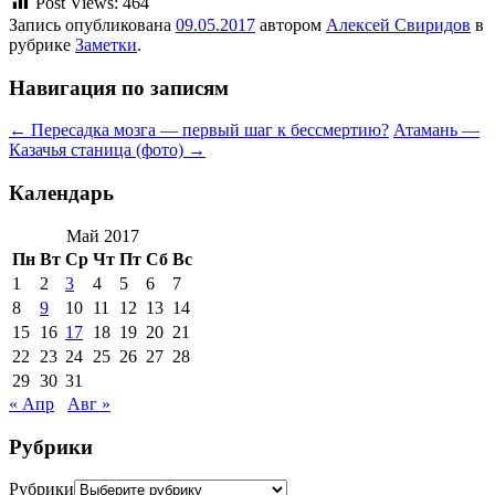
Post Views:
464
Запись опубликована
09.05.2017
автором
Алексей Свиридов
в
рубрике
Заметки
.
Навигация по записям
←
Пересадка мозга — первый шаг к бессмертию?
Атамань —
Казачья станица (фото)
→
Календарь
Май 2017
Пн
Вт
Ср
Чт
Пт
Сб
Вс
1
2
3
4
5
6
7
8
9
10
11
12
13
14
15
16
17
18
19
20
21
22
23
24
25
26
27
28
29
30
31
« Апр
Авг »
Рубрики
Рубрики