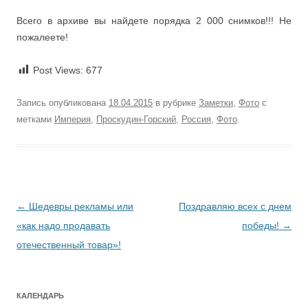
Всего в архиве вы найдете порядка 2 000 снимков!!! Не
пожалеете!
Post Views:
677
Запись опубликована
18.04.2015
в рубрике
Заметки
,
Фото
с
метками
Империя
,
Проскудин-Горский
,
Россия
,
Фото
.
Навигация
←
Шедевры рекламы или
Поздравляю всех с днем
по
«как надо продавать
победы!
→
записям
отечественный товар»!
КАЛЕНДАРЬ