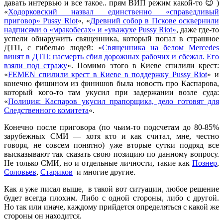
давать интервью и все такое.. прям ВИП режим какой-то 😉 )
«
Ходорковский назвал единственно «справедливый
приговор» Pussy Riot
«, «
Древний собор в Пскове осквернили
надписями о «мракобесах» и «уважухе Pussy Riot»
, даже где-то
успели обнаружить священника, который попал в страшное
ДТП, с гибелью людей: «
Священника на белом Mercedes
винят в ДТП: насмерть сбил дорожных рабочих и сбежал. Его
взяли под стражу
«. Помимо этого в Киеве спилили крест:
«
FEMEN спилили крест в Киеве в поддержку Pussy Riot
» и
конечно фишином из финишов была новость про Каспарова,
который кого-то там укусил при задержании возле суда:
«
Полиция: Каспаров укусил прапорщика, дело готовят для
Следственного комитета
«.
Конечно после приговора (по чьим-то подсчетам до 80-85%
зарубежных СМИ — хотя кто и как считал, мне, честно
говоря, не совсем понятно) уже вторые сутки подряд все
высказывают так сказать свою позицию по данному вопросу.
Не только СМИ, но и отдельные личности, такие как
Познер
,
Соловьев
,
Стариков
и многие другие.
Как я уже писал выше, в такой вот ситуации, любое решение
будет всегда плохим. Либо с одной стороны, либо с другой.
Но так или иначе, каждому прийдется определяться с какой же
стороны он находится.