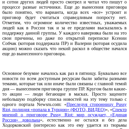
и сотни других людей просто смотрел и читал что пишут о
процессе разные источники. Еще до вынесения приговора
было понятно, что варианта, когда всех «все» устроит и
приговор будет считаться справедливым попросту нет.
Отметим, что огромное количество известных, уважаемых
людей как в России так и за ее пределами высказались в
поддержку данной группы. У каждого наверняка были на это
свои причины, но даже по открытой переписке Ксении
Собчак (которая поддержала ПР) и Валерии (которая осудила
акцию) можно сказать что некий раскол в обществе начался
еще до вынесенного приговора.
Основное безумие началось как раз в пятницу. Буквально все
новости по всем доступным ресурсам были забиты разными
темами, которые так или иначе были связаны с главной темой
дня — вынесением приговора группе ПР. Кругом были какие-
то акции — люди бегающие в масках. Просто зацените
небольшую подборку списка новостей на эту тему только с
одного портала Newsru.com: «
Преследуя сторонницу Pussy
Riot, полиция «попала в Турцию» (ФОТО, ВИДЕО)
«, «
Спектр
мнений о приговоре Pussy Riot: мир осуждает, «Единая
Россия» довольна
«, естественно не остался и без дела
Ходорковский (интересно как это ему удается из тюрьмы