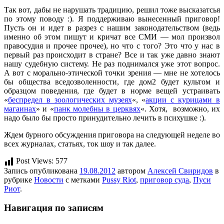
Так вот, дабы не нарушать традицию, решил тоже высказатсья
по этому поводу :). Я поддерживаю вынесенный приговор!
Пусть он и идет в разрез с нашим законодательством (ведь
именно об этом пишут и кричат все СМИ — мол произвол
правосудия и прочее прочее), но что с того? Это что у нас в
первый раз происходит в стране? Все и так уже давно знают
нашу судебную систему. Не раз поднимался уже этот вопрос.
А вот с морально-этической точки зрения — мне не хотелось
бы общества вседозволенности, где дом2 будет культом и
образцом поведения, где будет в норме вещей устраивать
«
беспредел в зоологических музеях
«, «
акции с курицами в
магаинах
» и «
панк молебны в церквях
«. Хотя, возможно, их
надо было бы просто принудительно лечить в психушке :).
Ждем бурного обсуждения приговора на следующей неделе во
всех журналах, статьях, ток шоу и так далее.
Post Views:
577
Запись опубликована
19.08.2012
автором
Алексей Свиридов
в
рубрике
Новости
с метками
Pussy Riot
,
приговор суда
,
Пуси
Риот
.
Навигация по записям