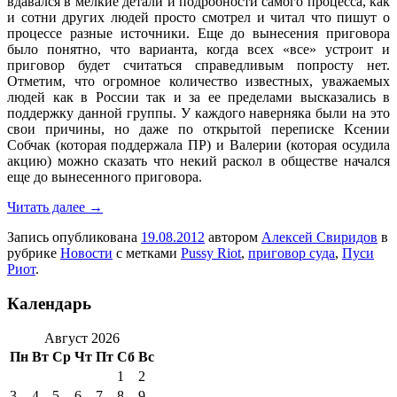
вдавался в мелкие детали и подробности самого процесса, как
и сотни других людей просто смотрел и читал что пишут о
процессе разные источники. Еще до вынесения приговора
было понятно, что варианта, когда всех «все» устроит и
приговор будет считаться справедливым попросту нет.
Отметим, что огромное количество известных, уважаемых
людей как в России так и за ее пределами высказались в
поддержку данной группы. У каждого наверняка были на это
свои причины, но даже по открытой переписке Ксении
Собчак (которая поддержала ПР) и Валерии (которая осудила
акцию) можно сказать что некий раскол в обществе начался
еще до вынесенного приговора.
Читать далее
→
Запись опубликована
19.08.2012
автором
Алексей Свиридов
в
рубрике
Новости
с метками
Pussy Riot
,
приговор суда
,
Пуси
Риот
.
Календарь
Август 2026
Пн
Вт
Ср
Чт
Пт
Сб
Вс
1
2
3
4
5
6
7
8
9