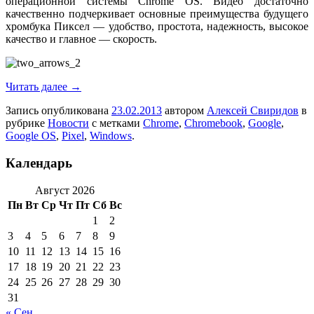
операционной системы Chrome OS. Видео достаточно
качественно подчеркивает основные преимущества будущего
хромбука Пиксел — удобство, простота, надежность, высокое
качество и главное — скорость.
Читать далее
→
Запись опубликована
23.02.2013
автором
Алексей Свиридов
в
рубрике
Новости
с метками
Chrome
,
Chromebook
,
Google
,
Google OS
,
Pixel
,
Windows
.
Календарь
Август 2026
Пн
Вт
Ср
Чт
Пт
Сб
Вс
1
2
3
4
5
6
7
8
9
10
11
12
13
14
15
16
17
18
19
20
21
22
23
24
25
26
27
28
29
30
31
« Сен