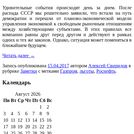
Удивительные события происходят день за днем. После
распада СССР мы решительно заявили, что встали на путь
демократии и перешли от планово-экономической модели
управления экономикой к свободным рыночным отношениям
между хозяйствующими субъектами. В этих правилах все
компании равны друг перед другом и действуют в рамках
одних и тех же законов. Однако, ситуация может поменяться в
ближайшем будущем.
Читать далее
→
Запись опубликована
15.04.2017
автором
Алексей Свиридов
в
рубрике
Заметки
с метками
Газпром
,
льготы
,
Роснефть
.
Календарь
Август 2026
Пн
Вт
Ср
Чт
Пт
Сб
Вс
1
2
3
4
5
6
7
8
9
10
11
12
13
14
15
16
17
18
19
20
21
22
23
24
25
26
27
28
29
30