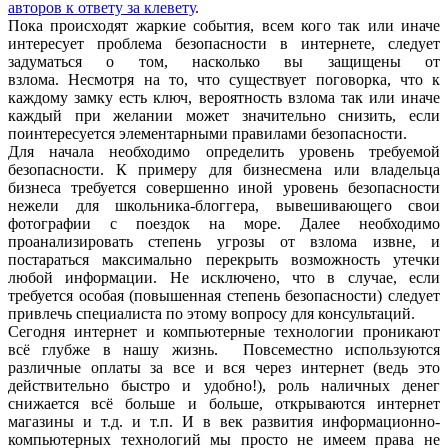
авторов к ответу за клевету
.
Пока происходят жаркие события, всем кого так или иначе
интересует проблема безопасности в интернете, следует
задуматься о том, насколько вы защищены от
взлома.
Несмотря на то, что существует поговорка, что к
каждому замку есть ключ, вероятность взлома так или иначе
каждый при желании может значительно снизить, если
поинтересуется элементарными правилами безопасности.
Для начала необходимо определить уровень требуемой
безопасности. К примеру для бизнесмена или владельца
бизнеса требуется совершенно иной уровень безопасности
нежели для школьника-блоггера, вывешивающего свои
фотографии с поездок на море. Далее необходимо
проанализировать степень угрозы от взлома извне, и
постараться максимально перекрыть возможность утечки
любой информации. Не исключено, что в случае, если
требуется особая (повышенная степень безопасности) следует
привлечь специалиста по этому вопросу для консультаций.
Сегодня интернет и компьютерные технологии проникают
всё глубже в нашу жизнь. Повсеместно используются
различные оплаты за все и вся через интернет (ведь это
действительно быстро и удобно!), роль наличных денег
снижается всё больше и больше, открываются интернет
магазины и т.д. и т.п. И в век развития информационно-
компьютерных технологий мы просто не имеем права не