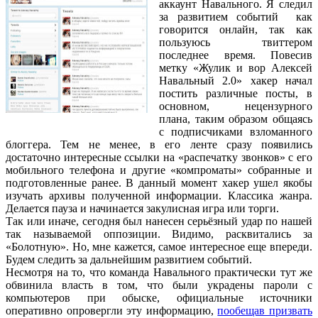
аккаунт Навального. Я следил
за развитием событий как
говорится онлайн, так как
пользуюсь твиттером
последнее время. Повесив
метку «Жулик и вор Алексей
Навальный 2.0» хакер начал
постить различные посты, в
основном, нецензурного
плана, таким образом общаясь
с подписчиками взломанного
блоггера. Тем не менее, в его ленте сразу появились
достаточно интересные ссылки на «распечатку звонков» с его
мобильного телефона и другие «компроматы» собранные и
подготовленные ранее. В данный момент хакер ушел якобы
изучать архивы полученной информации. Классика жанра.
Делается пауза и начинается закулисная игра или торги.
Так или иначе, сегодня был нанесен серьёзный удар по нашей
так называемой оппозиции. Видимо, расквитались за
«Болотную». Но, мне кажется, самое интересное еще впереди.
Будем следить за дальнейшим развитием событий.
Несмотря на то, что команда Навального практически тут же
обвинила власть в том, что были украдены пароли с
компьютеров при обыске, официальные источники
оперативно опровергли эту информацию,
пообещав призвать