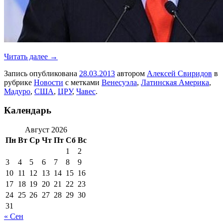
Читать далее
→
Запись опубликована
28.03.2013
автором
Алексей Свиридов
в
рубрике
Новости
с метками
Венесуэла
,
Латинская Америка
,
Мадуро
,
США
,
ЦРУ
,
Чавес
.
Календарь
Август 2026
Пн
Вт
Ср
Чт
Пт
Сб
Вс
1
2
3
4
5
6
7
8
9
10
11
12
13
14
15
16
17
18
19
20
21
22
23
24
25
26
27
28
29
30
31
« Сен