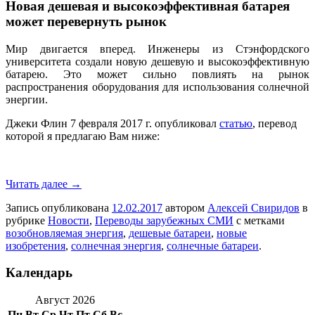
Новая дешевая и высокоэффективная батарея
может перевернуть рынок
Мир двигается вперед. Инженеры из Стэнфордского
университета создали новую дешевую и высокоэффективную
батарею. Это может сильно повлиять на рынок
распространения оборудования для использования солнечной
энергии.
Джеки Флин 7 февраля 2017 г. опубликовал
статью
, перевод
которой я предлагаю Вам ниже:
Читать далее
→
Запись опубликована
12.02.2017
автором
Алексей Свиридов
в
рубрике
Новости
,
Переводы зарубежных СМИ
с метками
возобновляемая энергия
,
дешевые батареи
,
новые
изобретения
,
солнечная энергия
,
солнечные батареи
.
Календарь
Август 2026
Пн
Вт
Ср
Чт
Пт
Сб
Вс