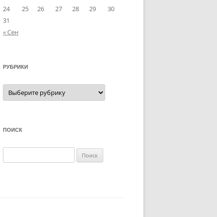
24
25
26
27
28
29
30
31
« Сен
РУБРИКИ
Рубрики
ПОИСК
Найти: