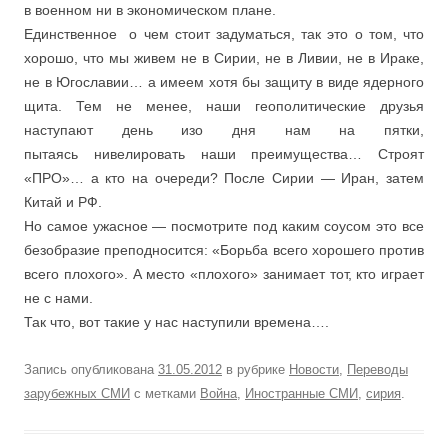
в военном ни в экономическом плане.
Единственное о чем стоит задуматься, так это о том, что
хорошо, что мы живем не в Сирии, не в Ливии, не в Ираке,
не в Югославии… а имеем хотя бы защиту в виде ядерного
щита. Тем не менее, наши геополитические друзья
наступают день изо дня нам на пятки,
пытаясь нивелировать наши преимущества… Строят
«ПРО»… а кто на очереди? После Сирии — Иран, затем
Китай и РФ.
Но самое ужасное — посмотрите под каким соусом это все
безобразие преподносится: «Борьба всего хорошего против
всего плохого». А место «плохого» занимает тот, кто играет
не с нами.
Так что, вот такие у нас наступили времена….
Запись опубликована
31.05.2012
в рубрике
Новости
,
Переводы
зарубежных СМИ
с метками
Война
,
Иностранные СМИ
,
сирия
.