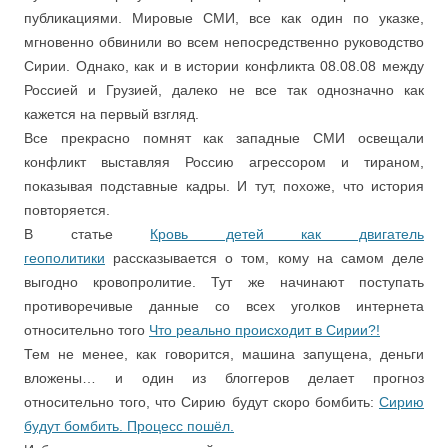
публикациями. Мировые СМИ, все как один по указке,
мгновенно обвинили во всем непосредственно руководство
Сирии. Однако, как и в истории конфликта 08.08.08 между
Россией и Грузией, далеко не все так однозначно как
кажется на первый взгляд.
Все прекрасно помнят как западные СМИ освещали
конфликт выставляя Россию агрессором и тираном,
показывая подставные кадры. И тут, похоже, что история
повторяется.
В статье
Кровь детей как двигатель
геополитики
рассказывается о том, кому на самом деле
выгодно кровопролитие. Тут же начинают поступать
противоречивые данные со всех уголков интернета
относительно того
Что реально происходит в Сирии?!
Тем не менее, как говорится, машина запущена, деньги
вложены… и один из блоггеров делает прогноз
относительно того, что Сирию будут скоро бомбить:
Сирию
будут бомбить. Процесс пошёл.