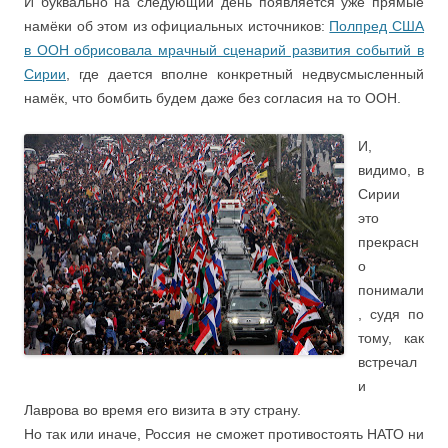
И буквально на следующий день появляется уже прямые
намёки об этом из официальных источников:
Полпред США
в ООН обрисовала мрачный сценарий развития событий в
Сирии
, где дается вполне конкретный недвусмысленный
намёк, что бомбить будем даже без согласия на то ООН.
И,
видимо, в
Сирии
это
прекрасн
о
понимали
, судя по
тому, как
встречал
и
Лаврова во время его визита в эту страну.
Но так или иначе, Россия не сможет противостоять НАТО ни