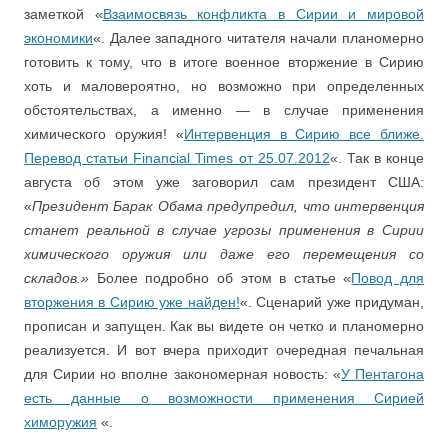
заметкой «
Взаимосвязь конфликта в Сирии и мировой
экономики
«. Далее западного читателя начали планомерно
готовить к тому, что в итоге военное вторжение в Сирию
хоть и маловероятно, но возможно при определенных
обстоятельствах, а именно — в случае применения
химического оружия! «
Интервенция в Сирию все ближе.
Перевод статьи Financial Times от 25.07.2012
«. Так в конце
августа об этом уже заговорил сам президент США:
«
Президент Барак Обама предупредил, что интервенция
станет реальной в случае угрозы применения в Сирии
химического оружия или даже его перемещения со
складов.»
Более подробно об этом в статье «
Повод для
вторжения в Сирию уже найден!
«. Сценарий уже придуман,
прописан и запущен. Как вы видете он четко и планомерно
реализуется. И вот вчера приходит очередная печальная
для Сирии но вполне закономерная новость: «
У Пентагона
есть данные о возможности применения Сирией
химоружия
«.