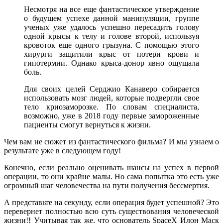
Несмотря на все еще фантастическое утверждение
о будущем успехе данной манипуляции, группе
ученых уже удалось успешно пересадить голову
одной крысы к телу и голове второй, используя
кровоток еще одного грызуна. С помощью этого
хирурги защитили крыс от потери крови и
гипотермии. Однако крыса-донор явно ощущала
боль.
Для своих целей Серджио Канаверо собирается
использовать мозг людей, которые подвергли свое
тело криозаморозке. По словам специалиста,
возможно, уже в 2018 году первые замороженные
пациенты смогут вернуться к жизни.
Чем вам не сюжет из фантастического фильма? И мы узнаем о
результате уже в следующем году!
Конечно, если реально оценивать шансы на успех в первой
операции, то они крайне малы. Но сама попытка это есть уже
огромный шаг человечества на пути получения бессмертия.
А представьте на секунду, если операция будет успешной? Это
перевернет полностью всю суть существования человеческой
жизни!! Учитывая так же, что основатель SpaceX Илон Маск