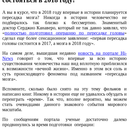
А вы в курсе, что в 2018 году впервые в истории планируется
пересадка мозга? Никогда в истории человечество не
подбиралось так близко к бессмертию. Знаменитый
доктор Серджио Канаверо, который не так давно заявлял, что
«
полностью подготовил операцию по пересадке головы
»
сделал еще более сенсационное заявление: «первая пересадка
головы состоится в 2017, а мозга в 2018 году».
На самом деле, вышедшая недавно
новость на портале Hi-
News
говорит о том, что впервые за всю историю
существования человечества наш вид вплотную приблизился
к возможности «вечной жизни». Именно в этом вся соль и
суть происходящего феномена под названием «пересадка
мозга».
Вспомните, сколько было снято на эту тему фильмов и
написано книг. Никому в истории еще не удавалось обуздать и
переиграть «время». Так что, вполне вероятно, мы можем
стать очевидцами данного знакового события мирового
масштаба.
По сообщениям портала ученые достаточно далеко
продвинулись за время подготовки операции: