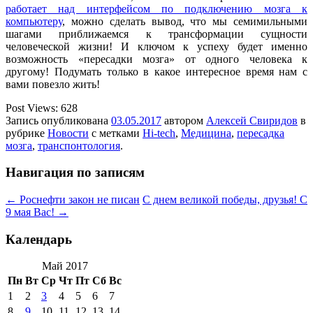
работает над интерфейсом по подключению мозга к
компьютеру
, можно сделать вывод, что мы семимильными
шагами приближаемся к трансформации сущности
человеческой жизни! И ключом к успеху будет именно
возможность «пересадки мозга» от одного человека к
другому! Подумать только в какое интересное время нам с
вами повезло жить!
Post Views:
628
Запись опубликована
03.05.2017
автором
Алексей Свиридов
в
рубрике
Новости
с метками
Hi-tech
,
Медицина
,
пересадка
мозга
,
транспонтология
.
Навигация по записям
←
Роснефти закон не писан
С днем великой победы, друзья! С
9 мая Вас!
→
Календарь
Май 2017
Пн
Вт
Ср
Чт
Пт
Сб
Вс
1
2
3
4
5
6
7
8
9
10
11
12
13
14