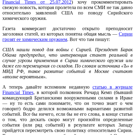
Financial Times от 25.07.2012
) хочу прокомментировать
свежую новость, которая пролетела по всем СМИ не так давно
относительно заявлений США по поводу Сирийского
химического оружия.
Газета коммерсант достаточно открыто преподносит
заголовки статей, из которых понятна общая мысль —
Сирии
грозят ее химическим оружием
. Вот что там пишут:
США нашли повод для войны с Сирией. Президент Барак
Обама предупредил, что интервенция станет реальной в
случае угрозы применения в Сирии химического оружия или
даже его перемещения со складов. По словам источника «Ъ» в
МИД РФ, такое развитие событий в Москве считают
«вполне вероятным».
А теперь давайте вспомним недавную
статью в журнале
Financial Times
, в которой полковник Ричард Кемп (бывший
командующий Британскими вооруженными силами в Ираке
— ну то есть сами понимаете, что он точно знает о чем
говорит) бодро делился возможными вариантами развитий
событий. Все бы ничего, если бы не его слова, в конце статьи
о том, что дескать скоро могут произойти определенные
события (или ряд событий) в результате которых Западу
прийдется пересмотреть свою политику относительно Сирии.