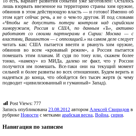
То есть, вариант развития событий уже заготовлен! Осталось
лишь взорвать ввезенное на территорию страны хим оружие,
обвинив в этом действующую власть — и готово! Именно об
этом идет сейчас речь, а не о чем-то другом. И под словами
«Чтобы не допустить потери контроля над сирийским
химоружием, Россия и США, по данным «Ъ», активно
работают со своими партнерами в Сирии: Москва — с
властями, Вашингтон — с оппозицией.»
на самом деле следует
читать как: США пытается ввезти и рвануть хим оружие,
обвинив во всем «кровавый режим», а Россия пытается
помешать этим планам. И судя по тону или, скажем более
тонко, «намеку» из МИДа, далеко не факт, что у России
получится им помешать. Все-таки они на текущий момент
сильней и более развиты во всех отношениях. Будем верить и
надеяться до конца, что обойдется без тысяч жертв (к чему
подводит «цивилизованный и гуманный» Запад).
Post Views:
777
Запись опубликована
23.08.2012
автором
Алексей Свиридов
в
рубрике
Новости
с метками
арабская весна
,
Война
,
сирия
.
Навигация по записям