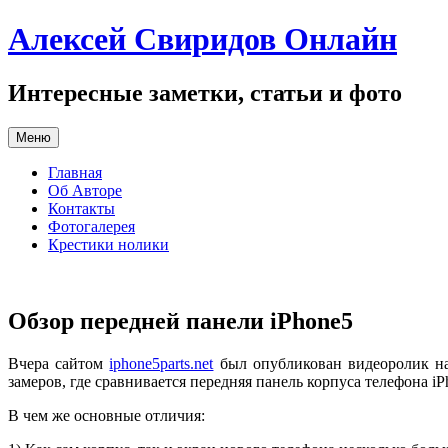
Перейти
Алексей Свиридов Онлайн
к
содержимому
Интересные заметки, статьи и фото
Меню
Главная
Об Авторе
Контакты
Фотогалерея
Крестики нолики
Обзор передней панели iPhone5
Вчера сайтом
iphone5parts.net
был опубликован видеоролик на 
замеров, где сравнивается передняя панель корпуса телефона iPh
В чем же основные отличия: