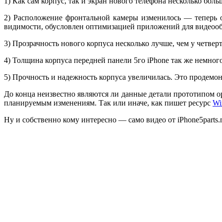
1) Как сам корпус, так и экран нового телефона несколько бол
2) Расположение фронтальной камеры изменилось — теперь он
видимости, обусловлен оптимизацией приложений для видеоо
3) Прозрачность нового корпуса несколько лучше, чем у четвер
4) Толщина корпуса передней панели 5го iPhone так же немног
5) Прочность и надежность корпуса увеличилась. Это продемон
До конца неизвестно являются ли данные детали прототипом о
планируемым изменениям. Так или иначе, как пишет ресурс
Wi
Ну и собственно кому интересно — само видео от iPhone5parts.