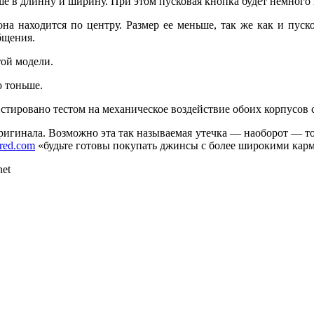
ьше в длинну и ширину. При этом пусковая кнопка будет немного
а находится по центру. Размер ее меньше, так же как и пуско
бщения.
той модели.
о тоньше.
стировано тестом на механическое воздействие обоих корпусов 
ригинала. Возможно эта так называемая утечка — наоборот — т
red.com
«будьте готовы покупать джинсы с более широкими кар
net