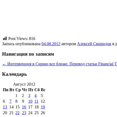
Post Views:
816
Запись опубликована
04.08.2012
автором
Алексей Свиридов
в 
Навигация по записям
←
Интервенция в Сирию все ближе. Перевод статьи Financial Ti
Календарь
Август 2012
Пн
Вт
Ср
Чт
Пт
Сб
Вс
1
2
3
4
5
6
7
8
9
10
11
12
13
14
15
16
17
18
19
20
21
22
23
24
25
26